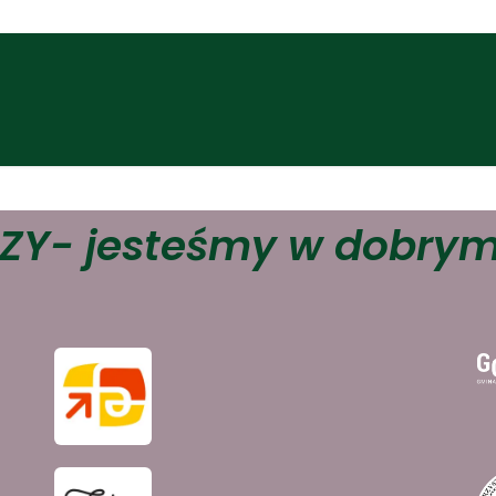
ktualności
Historie sukcesów
O nas
Skontaktuj się z nami
ZY- jesteśmy w dobrym